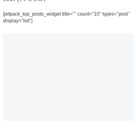
[jetpack_top_posts_widget title="" count="10" types="post"
display="list"]